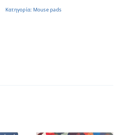
-
Κατηγορία:
Μouse pads
Σοφία
ποσότητα