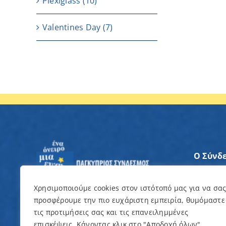
Plexiglass
(10)
Valentines Day
(7)
Ο Σύνδ
Άξονες
Χρησιμοποιούμε cookies στον ιστότοπό μας για να σα
προσφέρουμε την πιο ευχάριστη εμπειρία, θυμόμαστε
Θέλω ν
τις προτιμήσεις σας και τις επανειλημμένες
επισκέψεις. Κάνοντας κλικ στο "Αποδοχή όλων",