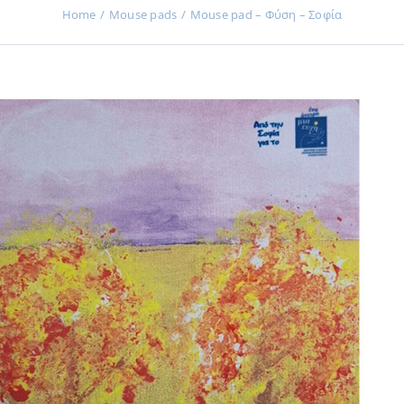
Home
Μouse pads
Mouse pad – Φύση – Σοφία