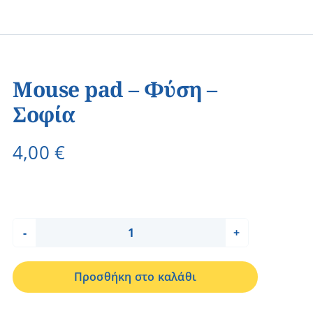
Mouse pad – Φύση –
Σοφία
4,00
€
Mouse
pad
Προσθήκη στο καλάθι
-
Φύση