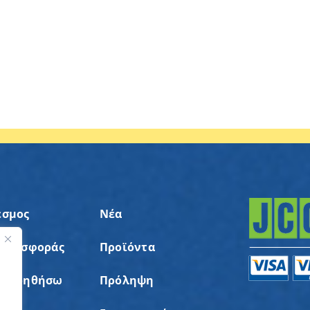
εσμος
Νέα
 Προσφοράς
Προϊόντα
ς
α Βοηθήσω
Πρόληψη