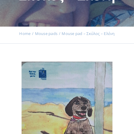
Εκδηλώσεις
Home
Μouse pads
Mouse pad – Σκύλος – Ελένη
Νέα
Προϊόντα
Επικοινωνία
Εισφορές