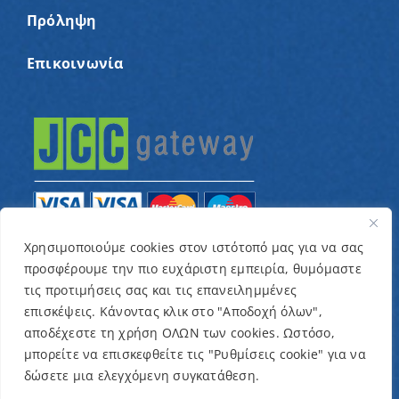
Πρόληψη
Επικοινωνία
Χρησιμοποιούμε cookies στον ιστότοπό μας για να σας
προσφέρουμε την πιο ευχάριστη εμπειρία, θυμόμαστε
© Copyright 2022 – Παγκύπριος Σύνδεσμος για
τις προτιμήσεις σας και τις επανειλημμένες
παιδιά με καρκίνο και συναφείς παθήσεις «Ένα
επισκέψεις. Κάνοντας κλικ στο "Αποδοχή όλων",
Όνειρο Μια Ευχή» / Designed & Developed by
NETinfo
αποδέχεστε τη χρήση ΟΛΩΝ των cookies. Ωστόσο,
μπορείτε να επισκεφθείτε τις "Ρυθμίσεις cookie" για να
Plc
δώσετε μια ελεγχόμενη συγκατάθεση.
Όροι και Προϋποθέσεις
|
Πολιτική Απορρήτου