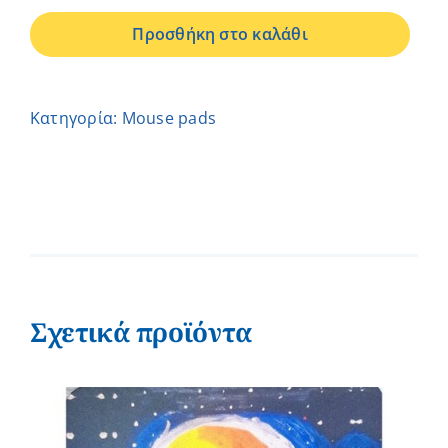
pad
Προσθήκη στο καλάθι
-
Σκύλος
-
Κατηγορία:
Μouse pads
Ελένη
ποσότητα
Σχετικά προϊόντα