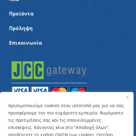
Προϊόντα
Πρόληψη
Επικοινωνία
Χρησιμοποιούμε cookies στον ιστότοπό μας για να σας
προσφέρουμε την πιο ευχάριστη εμπειρία, θυμόμαστε
© Copyright 2022 – Παγκύπριος Σύνδεσμος για
τις προτιμήσεις σας και τις επανειλημμένες
παιδιά με καρκίνο και συναφείς παθήσεις «Ένα
επισκέψεις. Κάνοντας κλικ στο "Αποδοχή όλων",
Όνειρο Μια Ευχή» / Designed & Developed by
NETinfo
αποδέχεστε τη χρήση ΟΛΩΝ των cookies. Ωστόσο,