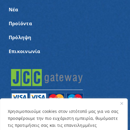
Νέα
Προϊόντα
Πρόληψη
Επικοινωνία
Χρησιμοποιούμε cookies στον ιστότοπό μας για να σας
προσφέρουμε την πιο ευχάριστη εμπειρία, θυμόμαστε
© Copyright 2022 – Παγκύπριος Σύνδεσμος για
τις προτιμήσεις σας και τις επανειλημμένες
παιδιά με καρκίνο και συναφείς παθήσεις «Ένα