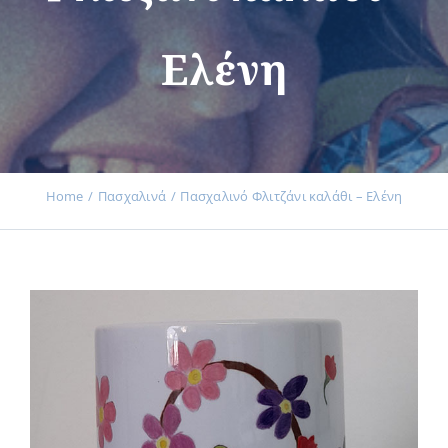
Ελένη
Εκδηλώσεις
Νέα
Home
Πασχαλινά
Πασχαλινό Φλιτζάνι καλάθι – Ελένη
Προϊόντα
Επικοινωνία
Εισφορές