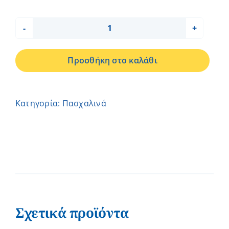
Πασχαλινό
Φλιτζάνι
Προσθήκη στο καλάθι
καλάθι
–
Ελένη
Κατηγορία:
Πασχαλινά
ποσότητα
Σχετικά προϊόντα