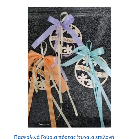
Πασχαλινά Γούρια πόρτας (τυχαία επιλογή