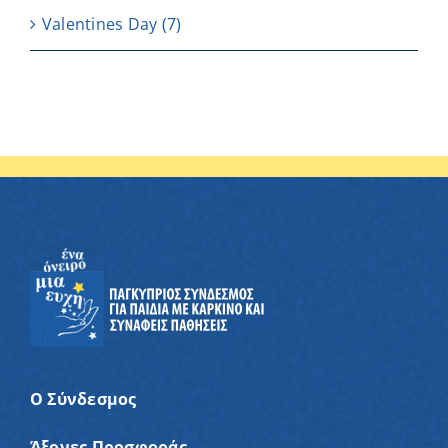
Valentines Day
(7)
Ο Σύνδεσμος
Άξονες Προσφοράς