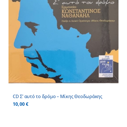
CD Σ’ αυτό το δρόμο – Μίκης Θεοδωράκης
10,00
€