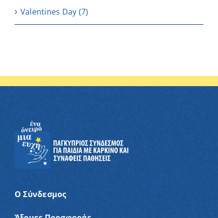
Valentines Day
(7)
Ο Σύνδεσμος
Άξονες Προσφοράς