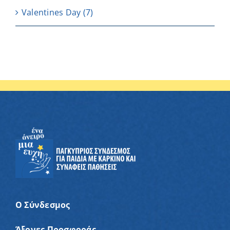
Valentines Day
(7)
Ο Σύνδεσμος
Άξονες Προσφοράς