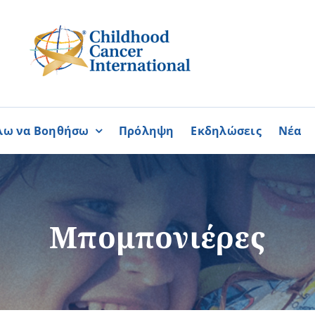
λω να Βοηθήσω
Πρόληψη
Εκδηλώσεις
Νέα
Συνεργασίες
ΓΙΝΟΜΑΙ
ΓΙΝΟΜΑΙ
ΜΕΛΟΣ
ΕΘΕΛΟΝΤΗΣ
σία
Καραϊσκάκειο Ίδρυμα
Μπομπονιέρες
ή
Παγκύπρια Συμμαχία Σπάνι
Παγκύπριο Συντονιστικό Συμ
Ομοσπονδία Συνδέσμων Ασθ
Περισσότερα
Περισσότερα
Φλόγα Ελλάδος