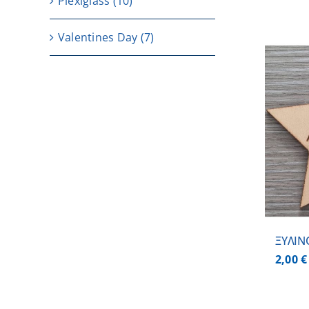
Plexiglass
(10)
Valentines Day
(7)
ΠΡΟΣΘΗΚΗ ΣΤΟ ΚΑΛΑΘΙ
/
ΛΕΠΤΟΜΕΡΕΙΕΣ
ΞΥΛΙΝ
2,00
€