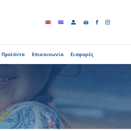
Προϊόντα
Επικοινωνία
Εισφορές
Αρχείο
ΑΓΟΡΑΖΩ
ΠΡΟΙΟΝΤΑ
Φωτογραφικό Αρχείο
ων Παθήσεων
Βίντεο
βούλιο Εθελοντισμού
Ραδιοφωνικές Διαφημίσεις
ενών Κύπρου
Διαφημίσεις / Φυλλάδια
Περισσότερα
Τα Τραγούδια