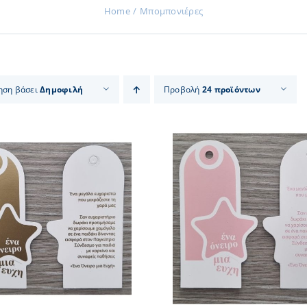
Home
Μπομπονιέρες
ηση βάσει
Δημοφιλή
Προβολή
24 προϊόντων
ΠΡΟΣΘΗΚΗ ΣΤΟ ΚΑΛΑΘΙ
/
ΠΡΟΣΘΗΚΗ ΣΤΟ
ΛΕΠΤΟΜΕΡΕΙΕΣ
ΛΕΠΤΟΜ