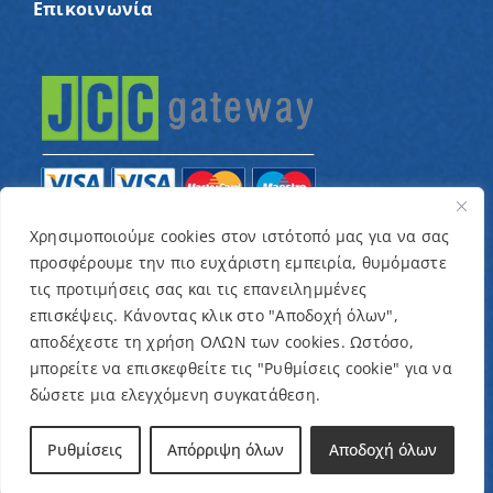
Επικοινωνία
Χρησιμοποιούμε cookies στον ιστότοπό μας για να σας
προσφέρουμε την πιο ευχάριστη εμπειρία, θυμόμαστε
© Copyright 2022 – Παγκύπριος Σύνδεσμος για
τις προτιμήσεις σας και τις επανειλημμένες
παιδιά με καρκίνο και συναφείς παθήσεις «Ένα
επισκέψεις. Κάνοντας κλικ στο "Αποδοχή όλων",
Όνειρο Μια Ευχή» / Designed & Developed by
NETinfo
αποδέχεστε τη χρήση ΟΛΩΝ των cookies. Ωστόσο,
μπορείτε να επισκεφθείτε τις "Ρυθμίσεις cookie" για να
Plc
δώσετε μια ελεγχόμενη συγκατάθεση.
Όροι και Προϋποθέσεις
|
Πολιτική Απορρήτου
Ρυθμίσεις
Απόρριψη όλων
Αποδοχή όλων