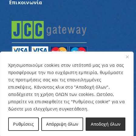
Επικοινωνία
Χρησιμοποιούμε cookies στον ιστότοπό μας για να σας
προσφέρουμε την πιο ευχάριστη εμπειρία, θυμόμαστε
© Copyright 2022 – Παγκύπριος Σύνδεσμος για
τις προτιμήσεις σας και τις επανειλημμένες
παιδιά με καρκίνο και συναφείς παθήσεις «Ένα
επισκέψεις. Κάνοντας κλικ στο "Αποδοχή όλων",
Όνειρο Μια Ευχή» / Designed & Developed by
NETinfo
αποδέχεστε τη χρήση ΟΛΩΝ των cookies. Ωστόσο,
μπορείτε να επισκεφθείτε τις "Ρυθμίσεις cookie" για να
Plc
δώσετε μια ελεγχόμενη συγκατάθεση.
Όροι και Προϋποθέσεις
|
Πολιτική Απορρήτου
Ρυθμίσεις
Απόρριψη όλων
Αποδοχή όλων