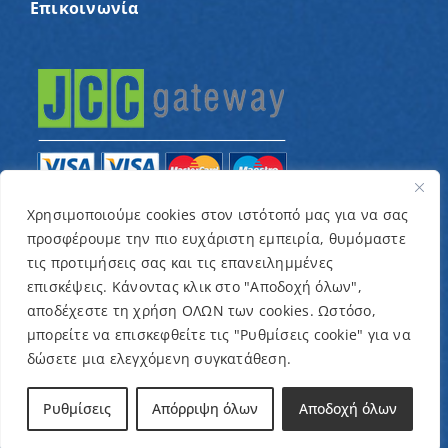
Επικοινωνία
Χρησιμοποιούμε cookies στον ιστότοπό μας για να σας
προσφέρουμε την πιο ευχάριστη εμπειρία, θυμόμαστε
© Copyright 2022 – Παγκύπριος Σύνδεσμος για
τις προτιμήσεις σας και τις επανειλημμένες
παιδιά με καρκίνο και συναφείς παθήσεις «Ένα
επισκέψεις. Κάνοντας κλικ στο "Αποδοχή όλων",
Όνειρο Μια Ευχή» / Designed & Developed by
NETinfo
αποδέχεστε τη χρήση ΟΛΩΝ των cookies. Ωστόσο,
μπορείτε να επισκεφθείτε τις "Ρυθμίσεις cookie" για να
Plc
δώσετε μια ελεγχόμενη συγκατάθεση.
Όροι και Προϋποθέσεις
|
Πολιτική Απορρήτου
Ρυθμίσεις
Απόρριψη όλων
Αποδοχή όλων