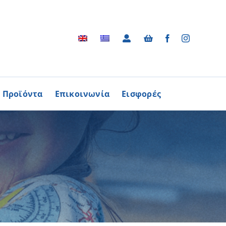
Προϊόντα
Επικοινωνία
Εισφορές
Αρχείο
ΑΓΟΡΑΖΩ
ΠΡΟΙΟΝΤΑ
Φωτογραφικό Αρχείο
ων Παθήσεων
Βίντεο
βούλιο Εθελοντισμού
Ραδιοφωνικές Διαφημίσεις
ενών Κύπρου
Διαφημίσεις / Φυλλάδια
Περισσότερα
Τα Τραγούδια