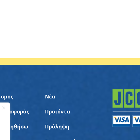
εσμος
Νέα
 Προσφοράς
Προϊόντα
ς
α Βοηθήσω
Πρόληψη