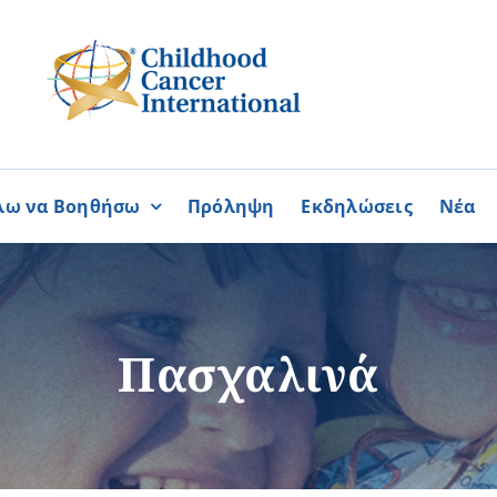
λω να Βοηθήσω
Πρόληψη
Εκδηλώσεις
Νέα
Συνεργασίες
ΓΙΝΟΜΑΙ
ΓΙΝΟΜΑΙ
ΜΕΛΟΣ
ΕΘΕΛΟΝΤΗΣ
σία
Καραϊσκάκειο Ίδρυμα
Πασχαλινά
ή
Παγκύπρια Συμμαχία Σπάνι
Παγκύπριο Συντονιστικό Συμ
Ομοσπονδία Συνδέσμων Ασθ
Περισσότερα
Περισσότερα
Φλόγα Ελλάδος