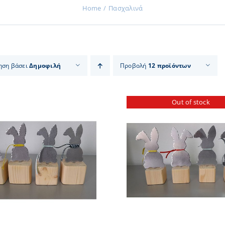
Home
Πασχαλινά
ηση βάσει
Δημοφιλή
Προβολή
12 προϊόντων
Out of stock
ΛΕΠΤΟΜΕΡΕΙΕΣ