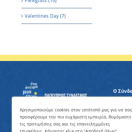
Plexiglass
(10)
Valentines Day
(7)
Ο Σύνδ
Άξονες
Χρησιμοποιούμε cookies στον ιστότοπό μας για να σα
προσφέρουμε την πιο ευχάριστη εμπειρία, θυμόμαστε
Θέλω ν
τις προτιμήσεις σας και τις επανειλημμένες
επισκέψεις. Κάνοντας κλικ στο "Αποδοχή όλων",