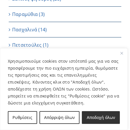
Παραμύθια
(3)
Πασχαλινά
(14)
Πετσετούλες
(1)
Τετράδια
(59)
Χρησιμοποιούμε cookies στον ιστότοπό μας για να σας
προσφέρουμε την πιο ευχάριστη εμπειρία, θυμόμαστε
τις προτιμήσεις σας και τις επανειλημμένες
ΤΣΑΝΤΑΚΙΑ
(11)
επισκέψεις. Κάνοντας κλικ στο "Αποδοχή όλων",
αποδέχεστε τη χρήση ΟΛΩΝ των cookies. Ωστόσο,
Τσάντες
(27)
μπορείτε να επισκεφθείτε τις "Ρυθμίσεις cookie" για να
δώσετε μια ελεγχόμενη συγκατάθεση.
Φανέλες
(9)
Ρυθμίσεις
Απόρριψη όλων
Αποδοχή όλων
Φλυντζάνια
(45)