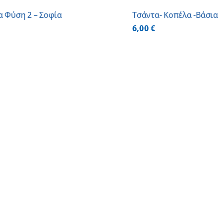
α Φύση 2 – Σοφία
Τσάντα- Κοπέλα -Βάσια
6,00
€