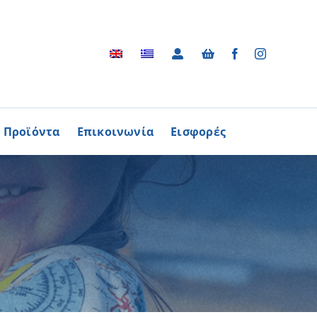
Προϊόντα
Επικοινωνία
Εισφορές
Αρχείο
ΑΓΟΡΑΖΩ
ΠΡΟΙΟΝΤΑ
Φωτογραφικό Αρχείο
ων Παθήσεων
Βίντεο
βούλιο Εθελοντισμού
Ραδιοφωνικές Διαφημίσεις
ενών Κύπρου
Διαφημίσεις / Φυλλάδια
Περισσότερα
Τα Τραγούδια