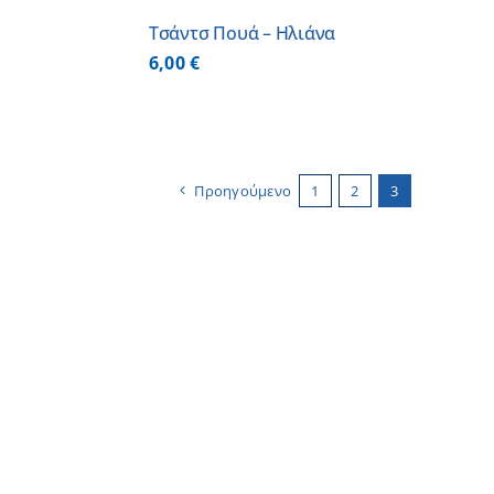
Τσάντσ Πουά – Ηλιάνα
6,00
€
Προηγούμενο
1
2
3