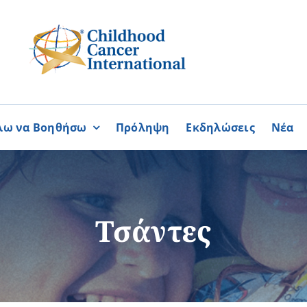
λω να Βοηθήσω
Πρόληψη
Εκδηλώσεις
Νέα
Συνεργασίες
ΓΙΝΟΜΑΙ
ΓΙΝΟΜΑΙ
ΜΕΛΟΣ
ΕΘΕΛΟΝΤΗΣ
σία
Καραϊσκάκειο Ίδρυμα
Τσάντες
ή
Παγκύπρια Συμμαχία Σπάνι
Παγκύπριο Συντονιστικό Συμ
Ομοσπονδία Συνδέσμων Ασθ
Περισσότερα
Περισσότερα
Φλόγα Ελλάδος