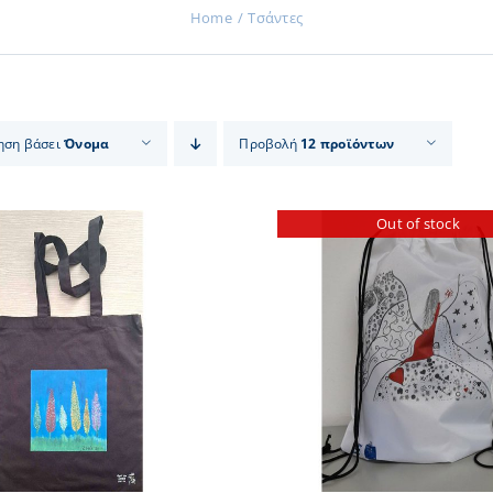
Home
Τσάντες
ηση βάσει
Όνομα
Προβολή
12 προϊόντων
Out of stock
ΠΡΟΣΘΗΚΗ ΣΤΟ
ΛΕΠΤΟΜΕΡΕΙΕΣ
ΛΕΠΤΟΜ