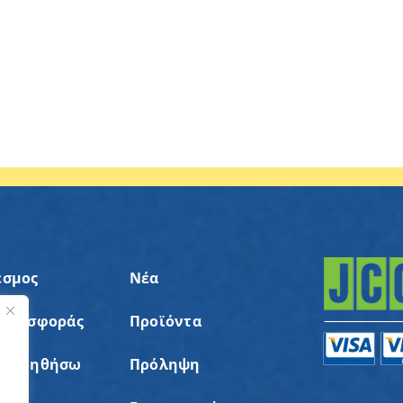
εσμος
Νέα
 Προσφοράς
Προϊόντα
ς
α Βοηθήσω
Πρόληψη