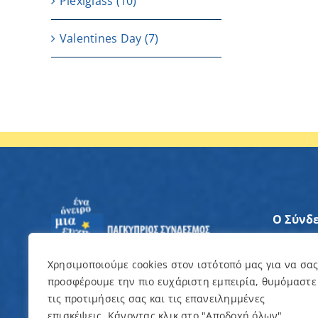
Plexiglass
(10)
Valentines Day
(7)
Ο Σύνδ
Άξονες
Χρησιμοποιούμε cookies στον ιστότοπό μας για να σα
προσφέρουμε την πιο ευχάριστη εμπειρία, θυμόμαστε
Θέλω ν
τις προτιμήσεις σας και τις επανειλημμένες
επισκέψεις. Κάνοντας κλικ στο "Αποδοχή όλων",