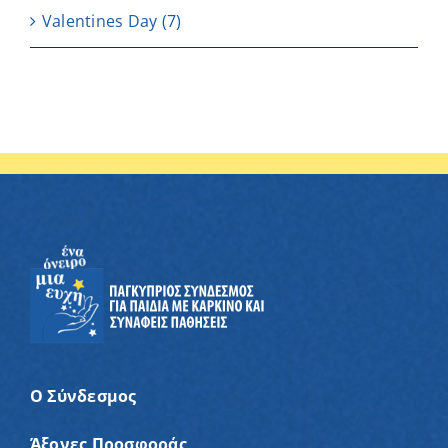
Valentines Day
(7)
Ο Σύνδεσμος
Άξονες Προσφοράς