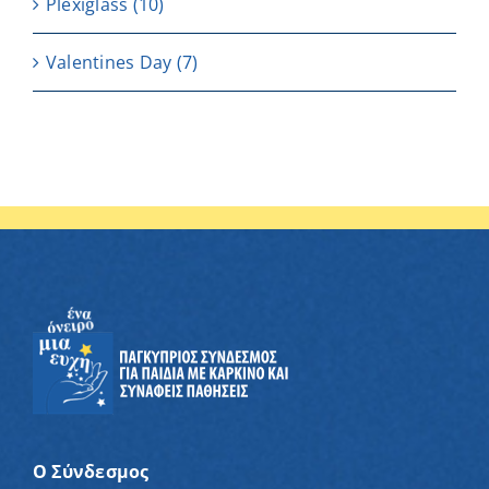
Plexiglass
(10)
Valentines Day
(7)
Ο Σύνδεσμος