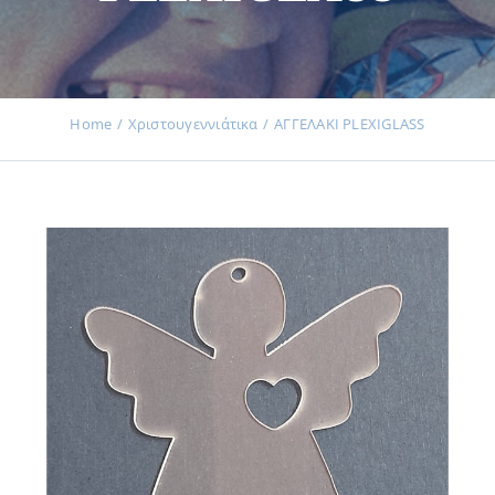
Εκδηλώσεις
Home
Χριστουγεννιάτικα
ΑΓΓΕΛΑΚΙ PLEXIGLASS
Νέα
Προϊόντα
Επικοινωνία
Εισφορές