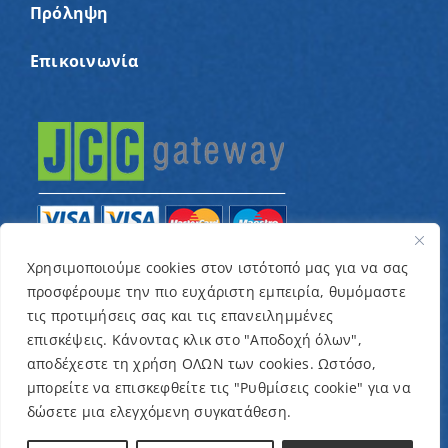
Πρόληψη
Επικοινωνία
Χρησιμοποιούμε cookies στον ιστότοπό μας για να σας
προσφέρουμε την πιο ευχάριστη εμπειρία, θυμόμαστε
© Copyright 2022 – Παγκύπριος Σύνδεσμος για
τις προτιμήσεις σας και τις επανειλημμένες
παιδιά με καρκίνο και συναφείς παθήσεις «Ένα
επισκέψεις. Κάνοντας κλικ στο "Αποδοχή όλων",
Όνειρο Μια Ευχή» / Designed & Developed by
NETinfo
αποδέχεστε τη χρήση ΟΛΩΝ των cookies. Ωστόσο,
μπορείτε να επισκεφθείτε τις "Ρυθμίσεις cookie" για να
Plc
δώσετε μια ελεγχόμενη συγκατάθεση.
Όροι και Προϋποθέσεις
|
Πολιτική Απορρήτου