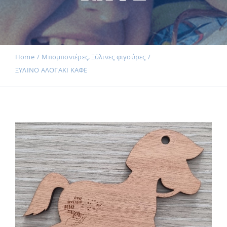
Εκδηλώσεις
Home
Μπομπονιέρες
Ξύλινες φιγούρες
ΞΥΛΙΝΟ ΑΛΟΓΑΚΙ ΚΑΦΕ
Νέα
Προϊόντα
Επικοινωνία
Εισφορές