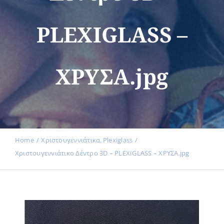
PLEXIGLASS –
Εκδηλώσεις
ΧΡΥΣΑ.jpg
Νέα
Προϊόντα
Home
Χριστουγεννιάτικα
Plexiglass
Χριστουγεννιάτικο Δέντρο 3D – PLEXIGLASS – ΧΡΥΣΑ.jpg
Επικοινωνία
Εισφορές