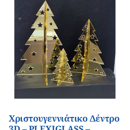
Χριστουγεννιάτικο Δέντρο
3D – PLEXIGLASS –