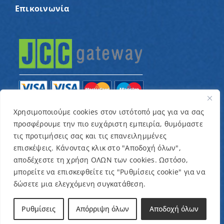
Επικοινωνία
Χρησιμοποιούμε cookies στον ιστότοπό μας για να σας
προσφέρουμε την πιο ευχάριστη εμπειρία, θυμόμαστε
© Copyright 2022 – Παγκύπριος Σύνδεσμος για
τις προτιμήσεις σας και τις επανειλημμένες
παιδιά με καρκίνο και συναφείς παθήσεις «Ένα
επισκέψεις. Κάνοντας κλικ στο "Αποδοχή όλων",
Όνειρο Μια Ευχή» / Designed & Developed by
NETinfo
αποδέχεστε τη χρήση ΟΛΩΝ των cookies. Ωστόσο,
μπορείτε να επισκεφθείτε τις "Ρυθμίσεις cookie" για να
Plc
δώσετε μια ελεγχόμενη συγκατάθεση.
Όροι και Προϋποθέσεις
|
Πολιτική Απορρήτου
Ρυθμίσεις
Απόρριψη όλων
Αποδοχή όλων