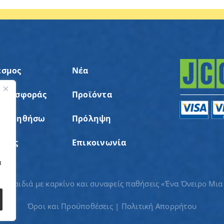
εσμος
Νέα
 Προσφοράς
Προϊόντα
ς
α Βοηθήσω
Πρόληψη
σεις
Επικοινωνία
α
ια παιδιά με καρκίνο και συναφείς παθήσεις «Ένα Όνειρο Μια
Όροι και Προϋποθέσεις
|
Πολιτική Απορρήτου