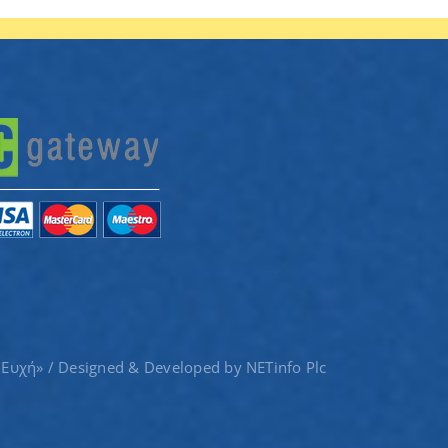
 Ευχή» / Designed & Developed by
NETinfo Plc