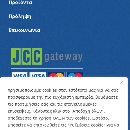
Προϊόντα
Πρόληψη
Επικοινωνία
Χρησιμοποιούμε cookies στον ιστότοπό μας για να σας
προσφέρουμε την πιο ευχάριστη εμπειρία, θυμόμαστε
© Copyright 2022 – Παγκύπριος Σύνδεσμος για
τις προτιμήσεις σας και τις επανειλημμένες
παιδιά με καρκίνο και συναφείς παθήσεις «Ένα
επισκέψεις. Κάνοντας κλικ στο "Αποδοχή όλων",
Όνειρο Μια Ευχή» / Designed & Developed by
NETinfo
αποδέχεστε τη χρήση ΟΛΩΝ των cookies. Ωστόσο,
μπορείτε να επισκεφθείτε τις "Ρυθμίσεις cookie" για να
Plc