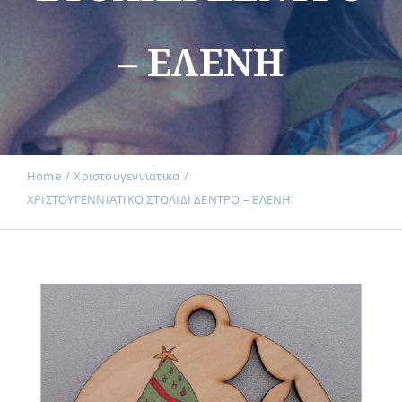
– ΕΛΕΝΗ
Εκδηλώσεις
Νέα
Home
Χριστουγεννιάτικα
ΧΡΙΣΤΟΥΓΕΝΝΙΑΤΙΚΟ ΣΤΟΛΙΔΙ ΔΕΝΤΡΟ – ΕΛΕΝΗ
Προϊόντα
Επικοινωνία
Εισφορές