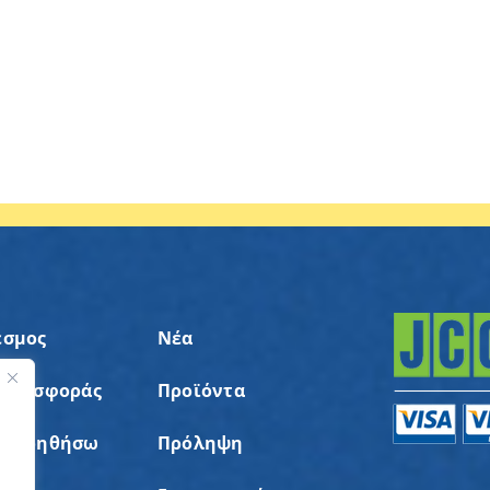
εσμος
Νέα
 Προσφοράς
Προϊόντα
ς
α Βοηθήσω
Πρόληψη