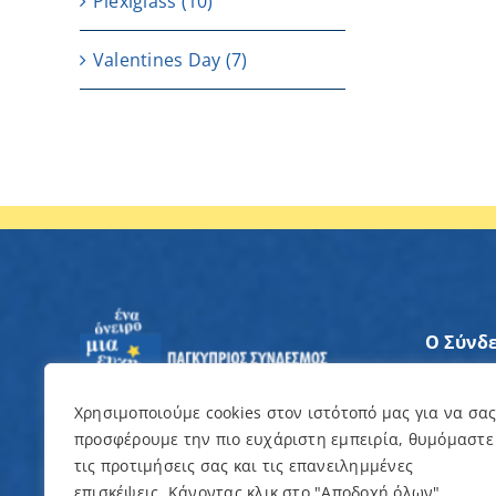
Plexiglass
(10)
Valentines Day
(7)
Ο Σύνδ
Άξονες
Χρησιμοποιούμε cookies στον ιστότοπό μας για να σα
προσφέρουμε την πιο ευχάριστη εμπειρία, θυμόμαστε
Θέλω ν
τις προτιμήσεις σας και τις επανειλημμένες
επισκέψεις. Κάνοντας κλικ στο "Αποδοχή όλων",