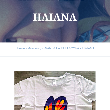
ΗΛΙΑΝΑ
Εκδηλώσεις
Νέα
Home
Φανέλες
ΦΑΝΕΛΑ – ΠΕΤΑΛΟΥΔΑ – ΗΛΙΑΝΑ
Προϊόντα
Επικοινωνία
Εισφορές