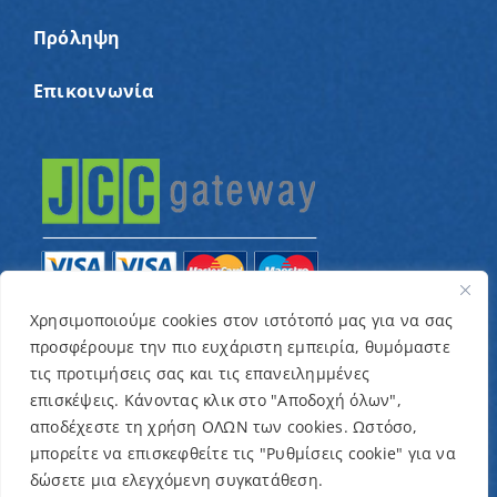
Πρόληψη
Επικοινωνία
Χρησιμοποιούμε cookies στον ιστότοπό μας για να σας
προσφέρουμε την πιο ευχάριστη εμπειρία, θυμόμαστε
© Copyright 2022 – Παγκύπριος Σύνδεσμος για
τις προτιμήσεις σας και τις επανειλημμένες
παιδιά με καρκίνο και συναφείς παθήσεις «Ένα
επισκέψεις. Κάνοντας κλικ στο "Αποδοχή όλων",
Όνειρο Μια Ευχή» / Designed & Developed by
NETinfo
αποδέχεστε τη χρήση ΟΛΩΝ των cookies. Ωστόσο,
μπορείτε να επισκεφθείτε τις "Ρυθμίσεις cookie" για να
Plc
δώσετε μια ελεγχόμενη συγκατάθεση.