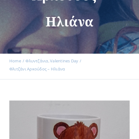
Ηλιάνα
Εκδηλώσεις
Νέα
Home
Φλυντζάνια
Valentines Day
Φλιτζάνι Αρκούδος – Ηλιάνα
Προϊόντα
Επικοινωνία
Εισφορές