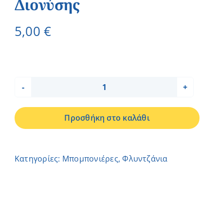
Διονύσης
5,00
€
Φλιτζάνι
Αυτοκίνητο
Προσθήκη στο καλάθι
-
Διονύσης
ποσότητα
Κατηγορίες:
Μπομπονιέρες
,
Φλυντζάνια