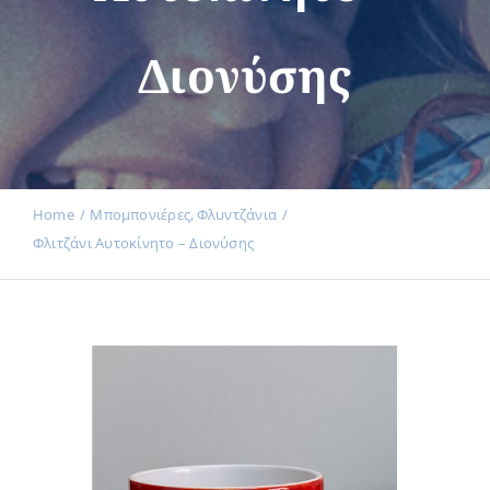
Διονύσης
Εκδηλώσεις
Νέα
Home
Μπομπονιέρες
Φλυντζάνια
Φλιτζάνι Αυτοκίνητο – Διονύσης
Προϊόντα
Επικοινωνία
Εισφορές