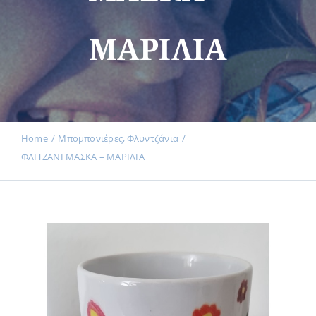
ΜΑΡΙΛΙΑ
Εκδηλώσεις
Νέα
Home
Μπομπονιέρες
Φλυντζάνια
ΦΛΙΤΖΑΝΙ ΜΑΣΚΑ – ΜΑΡΙΛΙΑ
Προϊόντα
Επικοινωνία
Εισφορές