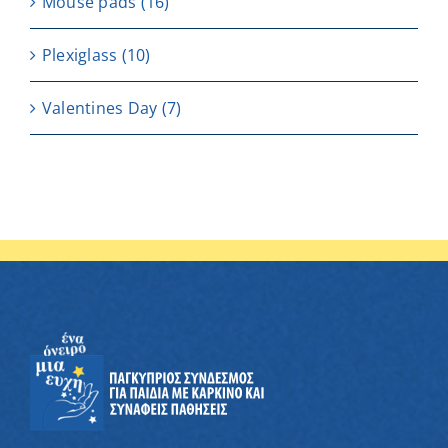
Μouse pads
(16)
Plexiglass
(10)
Valentines Day
(7)