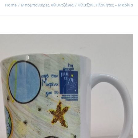
Home
Μπομπονιέρες
Φλυντζάνια
Φλιτζάνι Πλανήτες – Μαρίνα