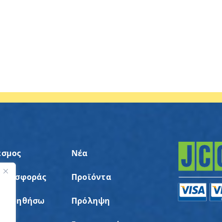
εσμος
Νέα
 Προσφοράς
Προϊόντα
ς
α Βοηθήσω
Πρόληψη