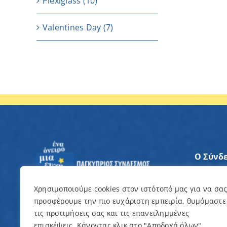
Plexiglass
(10)
Valentines Day
(7)
Ο Σύνδ
Άξονες
Χρησιμοποιούμε cookies στον ιστότοπό μας για να σα
προσφέρουμε την πιο ευχάριστη εμπειρία, θυμόμαστε
Θέλω ν
τις προτιμήσεις σας και τις επανειλημμένες
επισκέψεις. Κάνοντας κλικ στο "Αποδοχή όλων",