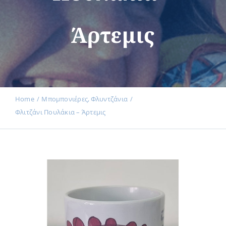
Άρτεμις
Εκδηλώσεις
Νέα
Home
Μπομπονιέρες
Φλυντζάνια
Φλιτζάνι Πουλάκια – Άρτεμις
Προϊόντα
Επικοινωνία
Εισφορές