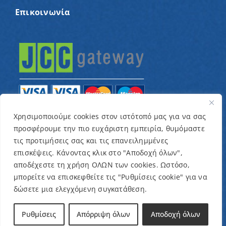
Επικοινωνία
Χρησιμοποιούμε cookies στον ιστότοπό μας για να σας
προσφέρουμε την πιο ευχάριστη εμπειρία, θυμόμαστε
© Copyright 2022 – Παγκύπριος Σύνδεσμος για
τις προτιμήσεις σας και τις επανειλημμένες
παιδιά με καρκίνο και συναφείς παθήσεις «Ένα
επισκέψεις. Κάνοντας κλικ στο "Αποδοχή όλων",
Όνειρο Μια Ευχή» / Designed & Developed by
NETinfo
αποδέχεστε τη χρήση ΟΛΩΝ των cookies. Ωστόσο,
μπορείτε να επισκεφθείτε τις "Ρυθμίσεις cookie" για να
Plc
δώσετε μια ελεγχόμενη συγκατάθεση.
Όροι και Προϋποθέσεις
|
Πολιτική Απορρήτου
Ρυθμίσεις
Απόρριψη όλων
Αποδοχή όλων