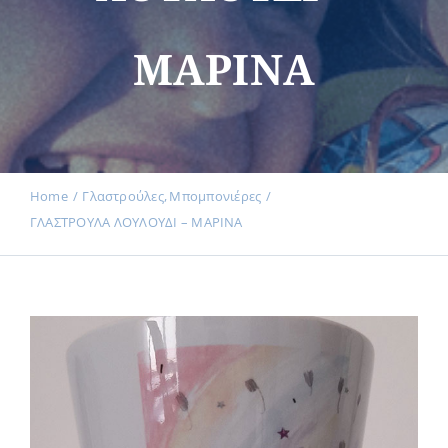
ΜΑΡΙΝΑ
Εκδηλώσεις
Νέα
Home
Γλαστρούλες
Μπομπονιέρες
ΓΛΑΣΤΡΟΥΛΑ ΛΟΥΛΟΥΔΙ – ΜΑΡΙΝΑ
Προϊόντα
Επικοινωνία
Εισφορές