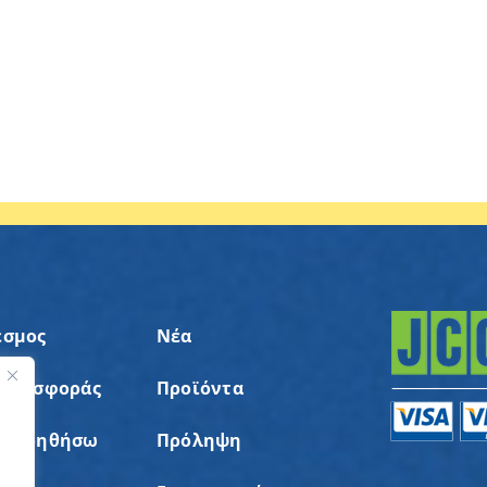
εσμος
Νέα
 Προσφοράς
Προϊόντα
ς
α Βοηθήσω
Πρόληψη