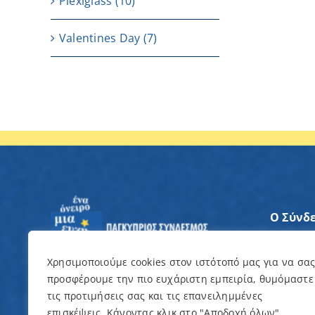
Plexiglass
(10)
Valentines Day
(7)
Ο Σύνδ
Άξονες
Χρησιμοποιούμε cookies στον ιστότοπό μας για να σα
προσφέρουμε την πιο ευχάριστη εμπειρία, θυμόμαστε
Θέλω ν
τις προτιμήσεις σας και τις επανειλημμένες
επισκέψεις. Κάνοντας κλικ στο "Αποδοχή όλων",