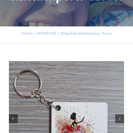
Εκδηλώσεις
Home
ΜΠΡΕΛΟΚ
Μπρελόκ Μπαλαρίνα- Άννα
Νέα
Προϊόντα
Επικοινωνία
Εισφορές