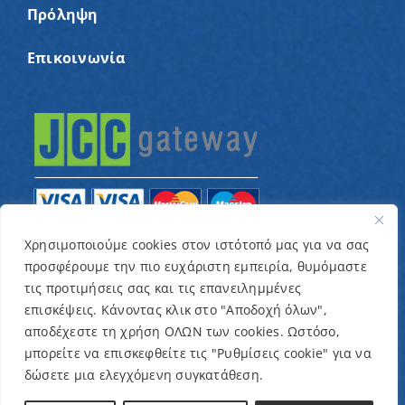
Πρόληψη
Επικοινωνία
Χρησιμοποιούμε cookies στον ιστότοπό μας για να σας
προσφέρουμε την πιο ευχάριστη εμπειρία, θυμόμαστε
© Copyright 2022 – Παγκύπριος Σύνδεσμος για
τις προτιμήσεις σας και τις επανειλημμένες
παιδιά με καρκίνο και συναφείς παθήσεις «Ένα
επισκέψεις. Κάνοντας κλικ στο "Αποδοχή όλων",
Όνειρο Μια Ευχή» / Designed & Developed by
NETinfo
αποδέχεστε τη χρήση ΟΛΩΝ των cookies. Ωστόσο,
μπορείτε να επισκεφθείτε τις "Ρυθμίσεις cookie" για να
Plc
δώσετε μια ελεγχόμενη συγκατάθεση.
Όροι και Προϋποθέσεις
|
Πολιτική Απορρήτου