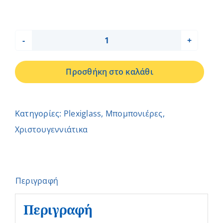
Ρόδι
ασημί
Προσθήκη στο καλάθι
Plexiglass
με
βάση
Κατηγορίες:
Plexiglass
,
Μπομπονιέρες
,
ποσότητα
Χριστουγεννιάτικα
Περιγραφή
Περιγραφή