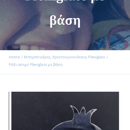
βάση
Εκδηλώσεις
Νέα
Home
Μπομπονιέρες
Χριστουγεννιάτικα
Plexiglass
Ρόδι ασημί Plexiglass με βάση
Προϊόντα
Επικοινωνία
Εισφορές