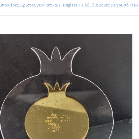
πονιέρες
Χριστουγεννιάτικα
Plexiglass
Ρόδι διαφανές με χρυσό Plexi