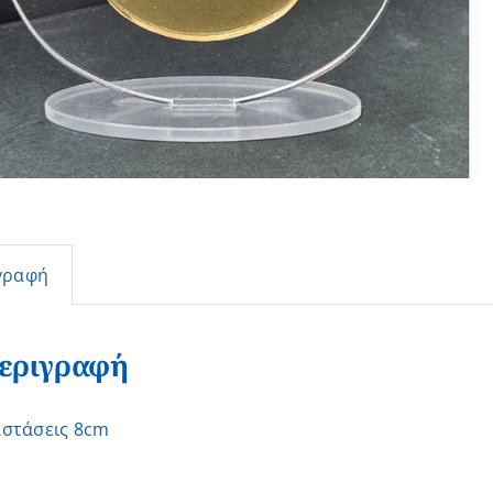
γραφή
εριγραφή
αστάσεις 8cm