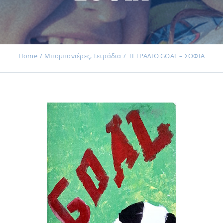
Εκδηλώσεις
Home
Μπομπονιέρες
Τετράδια
ΤΕΤΡΑΔΙΟ GOAL – ΣΟΦΙΑ
Νέα
Προϊόντα
Επικοινωνία
Εισφορές