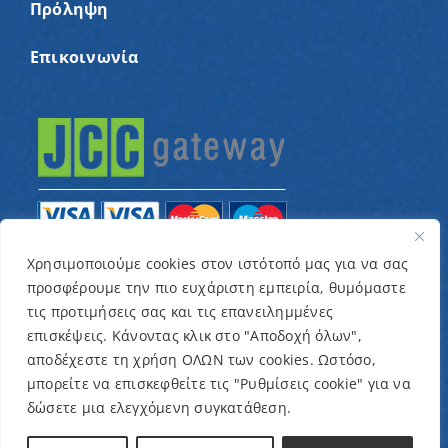
Πρόληψη
Επικοινωνία
Χρησιμοποιούμε cookies στον ιστότοπό μας για να σας
προσφέρουμε την πιο ευχάριστη εμπειρία, θυμόμαστε
© Copyright 2022 – Παγκύπριος Σύνδεσμος για
τις προτιμήσεις σας και τις επανειλημμένες
παιδιά με καρκίνο και συναφείς παθήσεις «Ένα
επισκέψεις. Κάνοντας κλικ στο "Αποδοχή όλων",
Όνειρο Μια Ευχή» / Designed & Developed by
NETinfo
αποδέχεστε τη χρήση ΟΛΩΝ των cookies. Ωστόσο,
μπορείτε να επισκεφθείτε τις "Ρυθμίσεις cookie" για να
Plc
δώσετε μια ελεγχόμενη συγκατάθεση.
Όροι και Προϋποθέσεις
|
Πολιτική Απορρήτου