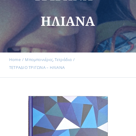
ΗΛΙΑΝΑ
Εκδηλώσεις
Νέα
Home
Μπομπονιέρες
Τετράδια
ΤΕΤΡΑΔΙΟ ΤΡΙΓΩΝΑ – ΗΛΙΑΝΑ
Προϊόντα
Επικοινωνία
Εισφορές