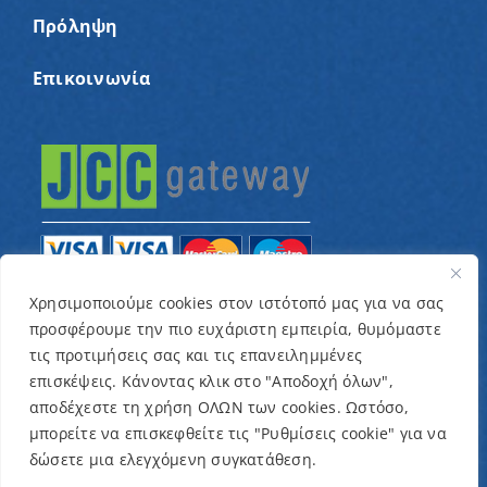
Πρόληψη
Επικοινωνία
Χρησιμοποιούμε cookies στον ιστότοπό μας για να σας
προσφέρουμε την πιο ευχάριστη εμπειρία, θυμόμαστε
© Copyright 2022 – Παγκύπριος Σύνδεσμος για
τις προτιμήσεις σας και τις επανειλημμένες
παιδιά με καρκίνο και συναφείς παθήσεις «Ένα
επισκέψεις. Κάνοντας κλικ στο "Αποδοχή όλων",
Όνειρο Μια Ευχή» / Designed & Developed by
NETinfo
αποδέχεστε τη χρήση ΟΛΩΝ των cookies. Ωστόσο,
μπορείτε να επισκεφθείτε τις "Ρυθμίσεις cookie" για να
Plc
δώσετε μια ελεγχόμενη συγκατάθεση.
Όροι και Προϋποθέσεις
|
Πολιτική Απορρήτου