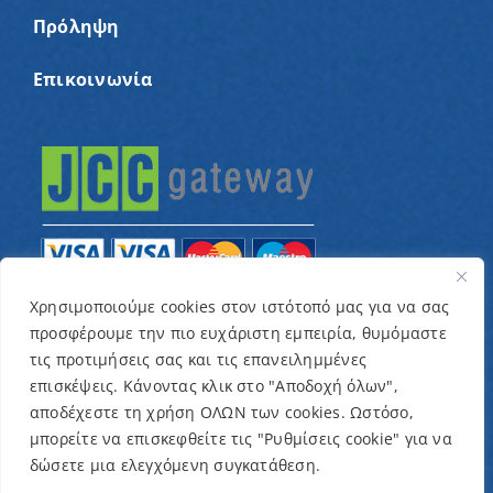
Πρόληψη
Επικοινωνία
Χρησιμοποιούμε cookies στον ιστότοπό μας για να σας
προσφέρουμε την πιο ευχάριστη εμπειρία, θυμόμαστε
© Copyright 2022 – Παγκύπριος Σύνδεσμος για
τις προτιμήσεις σας και τις επανειλημμένες
παιδιά με καρκίνο και συναφείς παθήσεις «Ένα
επισκέψεις. Κάνοντας κλικ στο "Αποδοχή όλων",
Όνειρο Μια Ευχή» / Designed & Developed by
NETinfo
αποδέχεστε τη χρήση ΟΛΩΝ των cookies. Ωστόσο,
μπορείτε να επισκεφθείτε τις "Ρυθμίσεις cookie" για να
Plc
δώσετε μια ελεγχόμενη συγκατάθεση.
Όροι και Προϋποθέσεις
|
Πολιτική Απορρήτου