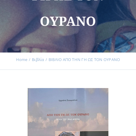
ΟΥΡΑΝΟ
Εκδηλώσεις
Νέα
Home
Βιβλία
ΒΙΒΛΙΟ ΑΠΟ ΤΗΝ ΓΗ ΩΣ ΤΟΝ ΟΥΡΑΝΟ
Προϊόντα
Επικοινωνία
Εισφορές