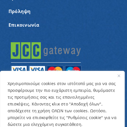
Πρόληψη
Επικοινωνία
Χρησιμοποιούμε cookies στον ιστότοπό μας για να σας
προσφέρουμε την πιο ευχάριστη εμπειρία, θυμόμαστε
© Copyright 2022 – Παγκύπριος Σύνδεσμος για
τις προτιμήσεις σας και τις επανειλημμένες
παιδιά με καρκίνο και συναφείς παθήσεις «Ένα
επισκέψεις. Κάνοντας κλικ στο "Αποδοχή όλων",
Όνειρο Μια Ευχή» / Designed & Developed by
NETinfo
αποδέχεστε τη χρήση ΟΛΩΝ των cookies. Ωστόσο,
μπορείτε να επισκεφθείτε τις "Ρυθμίσεις cookie" για να
Plc
δώσετε μια ελεγχόμενη συγκατάθεση.