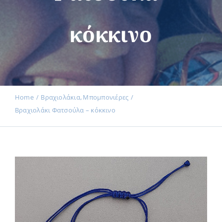
κόκκινο
Εκδηλώσεις
Νέα
Home
Βραχιολάκια
Μπομπονιέρες
Βραχιολάκι Φατσούλα – κόκκινο
Προϊόντα
Επικοινωνία
Εισφορές