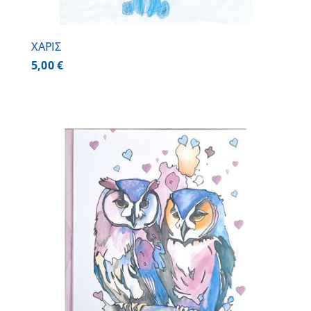
ΧΑΡΙΣ
5,00
€