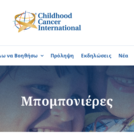
λω να Βοηθήσω
Πρόληψη
Εκδηλώσεις
Νέα
Συνεργασίες
ΓΙΝΟΜΑΙ
ΓΙΝΟΜΑΙ
ΜΕΛΟΣ
ΕΘΕΛΟΝΤΗΣ
σία
Καραϊσκάκειο Ίδρυμα
Μπομπονιέρες
ή
Παγκύπρια Συμμαχία Σπάνι
Παγκύπριο Συντονιστικό Συμ
Ομοσπονδία Συνδέσμων Ασθ
Περισσότερα
Περισσότερα
Φλόγα Ελλάδος