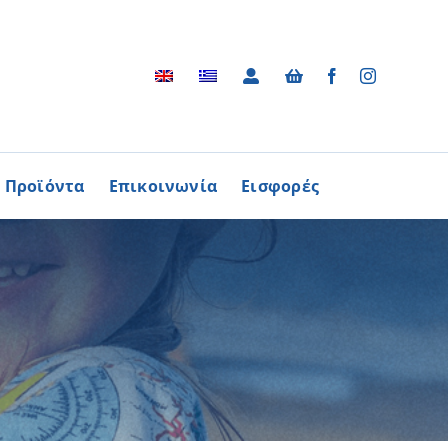
Προϊόντα
Επικοινωνία
Εισφορές
Αρχείο
ΑΓΟΡΑΖΩ
ΠΡΟΙΟΝΤΑ
Φωτογραφικό Αρχείο
ων Παθήσεων
Βίντεο
βούλιο Εθελοντισμού
Ραδιοφωνικές Διαφημίσεις
ενών Κύπρου
Διαφημίσεις / Φυλλάδια
Περισσότερα
Τα Τραγούδια