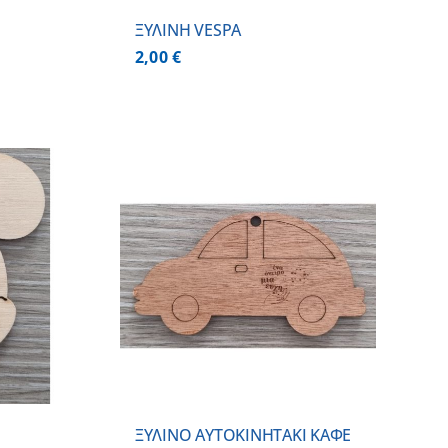
ΞΥΛΙΝΗ VESPA
2,00
€
 ΚΑΛΑΘΙ
/
ΕΡΕΙΕΣ
ΞΥΛΙΝΟ AYTOKINHTAKI ΚΑΦΕ