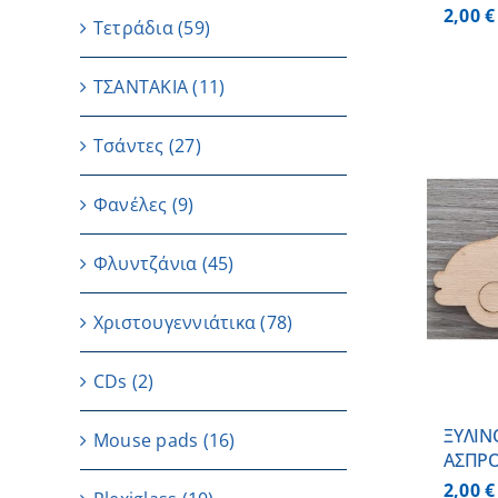
2,00
€
Τετράδια
(59)
ΤΣΑΝΤΑΚΙΑ
(11)
Τσάντες
(27)
Φανέλες
(9)
ΠΡΟΣΘΗΚΗ ΣΤΟ ΚΑΛΑΘΙ
/
Φλυντζάνια
(45)
ΛΕΠΤΟΜΕΡΕΙΕΣ
Χριστουγεννιάτικα
(78)
CDs
(2)
ΞΥΛΙΝ
Μouse pads
(16)
ΑΣΠΡ
2,00
€