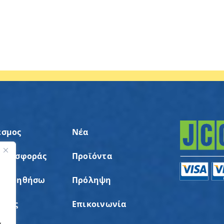
εσμος
Νέα
 Προσφοράς
Προϊόντα
ς
α Βοηθήσω
Πρόληψη
σεις
Επικοινωνία
α