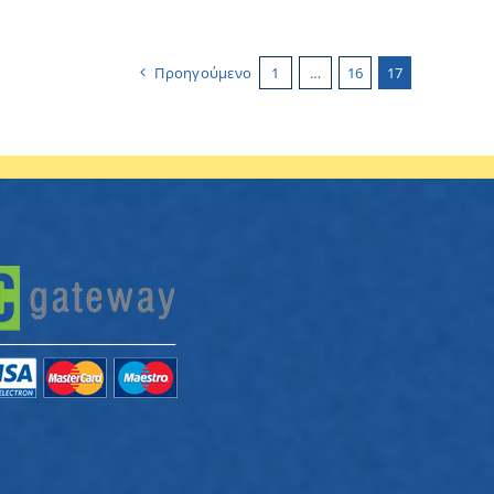
Προηγούμενο
1
…
16
17