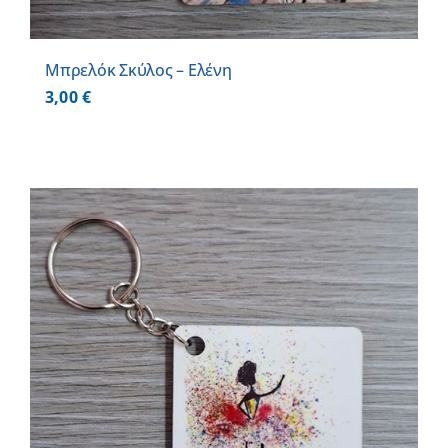
Μπρελόκ Σκύλος – Ελένη
3,00
€