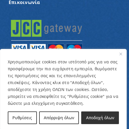
Επικοινωνία
Χρησιμοποιούμε cookies στον ιστότοπό μας για να σας
προσφέρουμε την πιο ευχάριστη εμπειρία, θυμόμαστε
© Copyright 2022 – Παγκύπριος Σύνδεσμος για
τις προτιμήσεις σας και τις επανειλημμένες
παιδιά με καρκίνο και συναφείς παθήσεις «Ένα
επισκέψεις. Κάνοντας κλικ στο "Αποδοχή όλων",
Όνειρο Μια Ευχή» / Designed & Developed by
NETinfo
αποδέχεστε τη χρήση ΟΛΩΝ των cookies. Ωστόσο,
μπορείτε να επισκεφθείτε τις "Ρυθμίσεις cookie" για να
Plc
δώσετε μια ελεγχόμενη συγκατάθεση.
Όροι και Προϋποθέσεις
|
Πολιτική Απορρήτου
Ρυθμίσεις
Απόρριψη όλων
Αποδοχή όλων