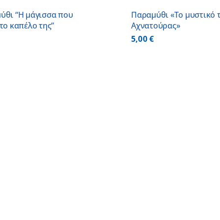
ύθι “Η μάγισσα που
Παραμύθι «Το μυστικό 
το καπέλο της”
Αχνατούρας»
5,00
€