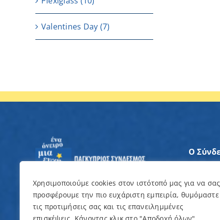
Plexiglass
(10)
Valentines Day
(7)
Ο Σύνδ
Άξονες
Χρησιμοποιούμε cookies στον ιστότοπό μας για να σα
προσφέρουμε την πιο ευχάριστη εμπειρία, θυμόμαστε
Θέλω ν
τις προτιμήσεις σας και τις επανειλημμένες
επισκέψεις. Κάνοντας κλικ στο "Αποδοχή όλων",