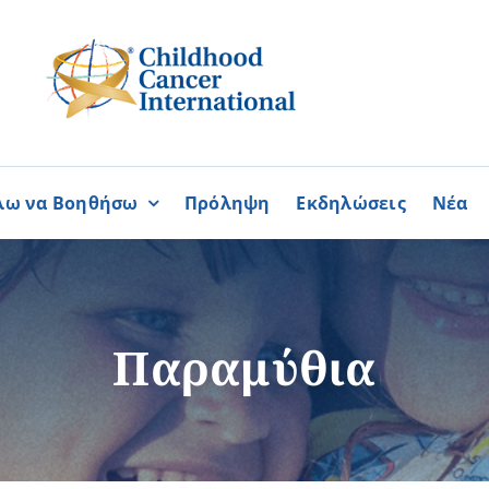
λω να Βοηθήσω
Πρόληψη
Εκδηλώσεις
Νέα
Συνεργασίες
ΓΙΝΟΜΑΙ
ΓΙΝΟΜΑΙ
ΜΕΛΟΣ
ΕΘΕΛΟΝΤΗΣ
σία
Καραϊσκάκειο Ίδρυμα
Παραμύθια
ή
Παγκύπρια Συμμαχία Σπάνι
Παγκύπριο Συντονιστικό Συμ
Ομοσπονδία Συνδέσμων Ασθ
Περισσότερα
Περισσότερα
Φλόγα Ελλάδος