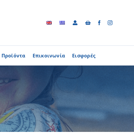
Προϊόντα
Επικοινωνία
Εισφορές
Αρχείο
ΑΓΟΡΑΖΩ
ΠΡΟΙΟΝΤΑ
Φωτογραφικό Αρχείο
ων Παθήσεων
Βίντεο
βούλιο Εθελοντισμού
Ραδιοφωνικές Διαφημίσεις
ενών Κύπρου
Διαφημίσεις / Φυλλάδια
Περισσότερα
Τα Τραγούδια