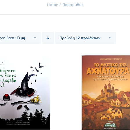
Home
Παραμύθια
ηση βάσει
Τιμή
Προβολή
12 προϊόντων
ΠΡΟΣΘΗΚΗ ΣΤΟ ΚΑΛΑΘΙ
/
ΠΡΟΣΘΗΚΗ ΣΤΟ
ΛΕΠΤΟΜΕΡΕΙΕΣ
ΛΕΠΤΟΜ