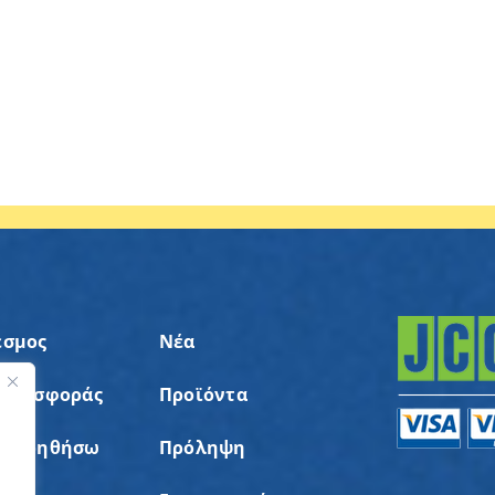
εσμος
Νέα
 Προσφοράς
Προϊόντα
ς
α Βοηθήσω
Πρόληψη