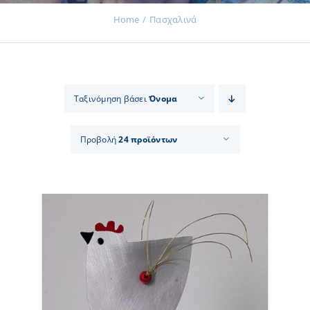
Home
Πασχαλινά
Εκδηλώσεις
Ταξινόμηση βάσει
Όνομα
Νέα
Προβολή
24 προϊόντων
Προϊόντα
Επικοινωνία
Εισφορές