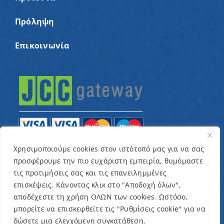
Πρόληψη
Επικοινωνία
Χρησιμοποιούμε cookies στον ιστότοπό μας για να σας
προσφέρουμε την πιο ευχάριστη εμπειρία, θυμόμαστε
© Copyright 2022 – Παγκύπριος Σύνδεσμος για
τις προτιμήσεις σας και τις επανειλημμένες
παιδιά με καρκίνο και συναφείς παθήσεις «Ένα
επισκέψεις. Κάνοντας κλικ στο "Αποδοχή όλων",
Όνειρο Μια Ευχή» / Designed & Developed by
NETinfo
αποδέχεστε τη χρήση ΟΛΩΝ των cookies. Ωστόσο,
μπορείτε να επισκεφθείτε τις "Ρυθμίσεις cookie" για να
Plc
δώσετε μια ελεγχόμενη συγκατάθεση.