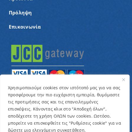
Πρόληψη
Επικοινωνία
Χρησιμοποιούμε cookies στον ιστότοπό μας για να σας
προσφέρουμε την πιο ευχάριστη εμπειρία, θυμόμαστε
© Copyright 2022 – Παγκύπριος Σύνδεσμος για
τις προτιμήσεις σας και τις επανειλημμένες
παιδιά με καρκίνο και συναφείς παθήσεις «Ένα
επισκέψεις. Κάνοντας κλικ στο "Αποδοχή όλων",
Όνειρο Μια Ευχή» / Designed & Developed by
NETinfo
αποδέχεστε τη χρήση ΟΛΩΝ των cookies. Ωστόσο,
μπορείτε να επισκεφθείτε τις "Ρυθμίσεις cookie" για να
Plc
δώσετε μια ελεγχόμενη συγκατάθεση.