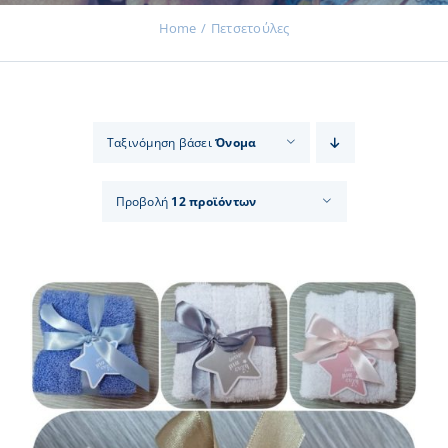
Home
Πετσετούλες
Εκδηλώσεις
Ταξινόμηση βάσει
Όνομα
Νέα
Προβολή
12 προϊόντων
Προϊόντα
Επικοινωνία
Εισφορές