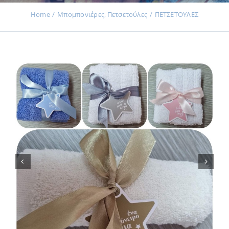
Home
Μπομπονιέρες
Πετσετούλες
ΠΕΤΣΕΤΟΥΛΕΣ
Εκδηλώσεις
Νέα
Προϊόντα
Επικοινωνία
Εισφορές