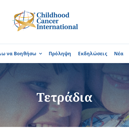
λω να Βοηθήσω
Πρόληψη
Εκδηλώσεις
Νέα
Συνεργασίες
ΓΙΝΟΜΑΙ
ΓΙΝΟΜΑΙ
ΜΕΛΟΣ
ΕΘΕΛΟΝΤΗΣ
σία
Καραϊσκάκειο Ίδρυμα
Τετράδια
ή
Παγκύπρια Συμμαχία Σπάνι
Παγκύπριο Συντονιστικό Συμ
Ομοσπονδία Συνδέσμων Ασθ
Περισσότερα
Περισσότερα
Φλόγα Ελλάδος