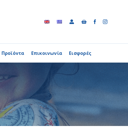
Προϊόντα
Επικοινωνία
Εισφορές
Αρχείο
ΑΓΟΡΑΖΩ
ΠΡΟΙΟΝΤΑ
Φωτογραφικό Αρχείο
ων Παθήσεων
Βίντεο
βούλιο Εθελοντισμού
Ραδιοφωνικές Διαφημίσεις
ενών Κύπρου
Διαφημίσεις / Φυλλάδια
Περισσότερα
Τα Τραγούδια