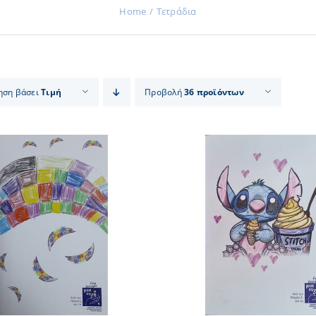
Home
Τετράδια
ηση βάσει
Τιμή
Προβολή
36 προϊόντων
ΠΡΟΣΘΗΚΗ ΣΤΟ ΚΑΛΑΘΙ
/
ΠΡΟΣΘΗΚΗ ΣΤΟ
ΛΕΠΤΟΜΕΡΕΙΕΣ
ΛΕΠΤΟΜ