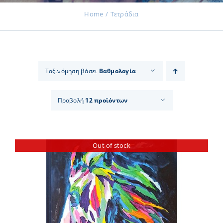
Home
Τετράδια
Εκδηλώσεις
Ταξινόμηση βάσει
Βαθμολογία
Νέα
Προβολή
12 προϊόντων
Προϊόντα
Out of stock
Επικοινωνία
Εισφορές