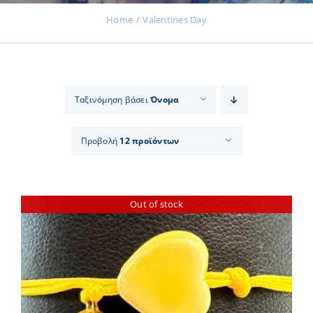
Home
Valentines Day
Εκδηλώσεις
Ταξινόμηση βάσει
Όνομα
Νέα
Προβολή
12 προϊόντων
Προϊόντα
Out of stock
Επικοινωνία
Εισφορές