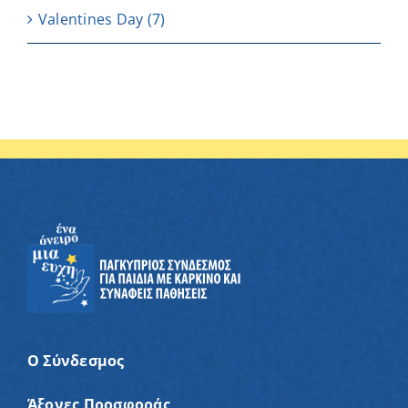
Valentines Day
(7)
Ο Σύνδεσμος
Άξονες Προσφοράς